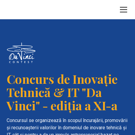
Concurs de Inovație
Tehnică & IT "Da
Vinci" - ediția a XI-a
Concursul se organizează în scopul încurajării, promovării
și recunoașterii valorilor în domeniul de inovare tehnică și
IT, cât și pentru a da un impuls antreprenorial bazat pe