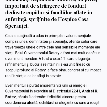
important de strângere de fonduri
dedicate copiilor și familiilor aflate în
suferință, sprijinite de
Hospice Casa
Speranței
.
Cauza susținută a adus în prim-plan valori esențiale:
compasiunea, demnitatea și speranța, oferite celor care
traversează unele dintre cele mai sensibile momente ale
vieții. Balul Guvernatorului Rotary a fost mai mult decât un
eveniment monden. A fost o seară în care eleganța,
rafinamentul și bucuria reîntâlnirii s-au unit firesc cu
scopul profund al Rotary: a face bine, concret și cu impact
real în viețile celor aflați în nevoie.
Evenimentul a purtat amprenta viziunii și energiei
Guvernatorului în exercițiu al Districtului 2241,
Andrei R.
Botez
, căruia îi adresăm felicitări sincere pentru
coordonarea atentă, echilibrul și eleganța cu care a reușit