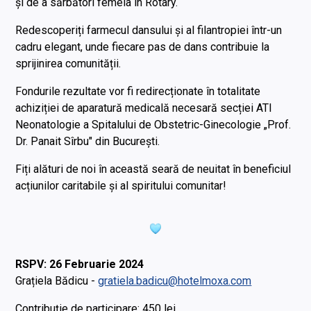
și de a sărbători femeia în Rotary.
Redescoperiți farmecul dansului și al filantropiei într-un
cadru elegant, unde fiecare pas de dans contribuie la
sprijinirea comunității.
Fondurile rezultate vor fi redirecționate în totalitate
achiziției de aparatură medicală necesară secției ATI
Neonatologie a Spitalului de Obstetric-Ginecologie „Prof.
Dr. Panait Sîrbu" din București.
Fiți alături de noi în această seară de neuitat în beneficiul
acțiunilor caritabile și al spiritului comunitar!
RSPV: 26 Februarie 2024
Grațiela Bădicu -
gratiela.badicu@hotelmoxa.com
Contribuție de participare: 450 lei