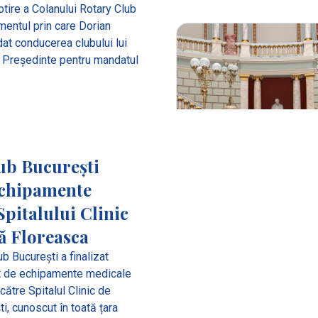
tire a Colanului Rotary Club
mentul prin care Dorian
at conducerea clubului lui
l Președinte pentru mandatul
ub București
echipamente
pitalului Clinic
ă Floreasca
ub București a finalizat
t de echipamente medicale
către Spitalul Clinic de
i, cunoscut în toată țara