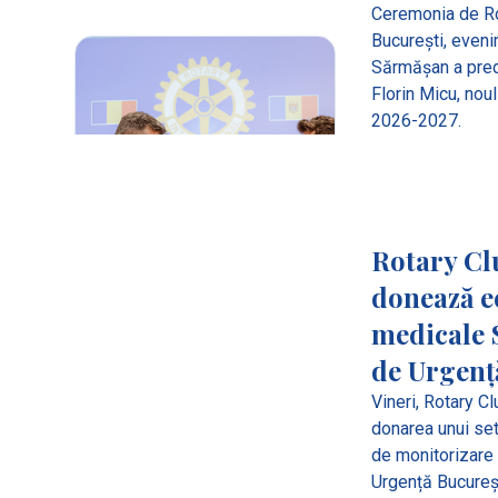
Ceremonia de Ro
București, eveni
Sărmășan a pred
Florin Micu, nou
2026-2027.
Rotary Cl
donează 
medicale S
de Urgenț
Vineri, Rotary Cl
donarea unui se
de monitorizare 
Urgență Bucureșt