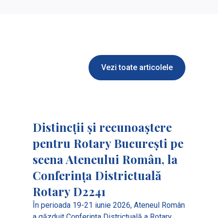
Vezi toate articolele
Distincții și recunoaștere
pentru Rotary București pe
scena Ateneului Român, la
Conferința Districtuală
Rotary D2241
În perioada 19-21 iunie 2026, Ateneul Român
a găzduit Conferința Districtuală a Rotary