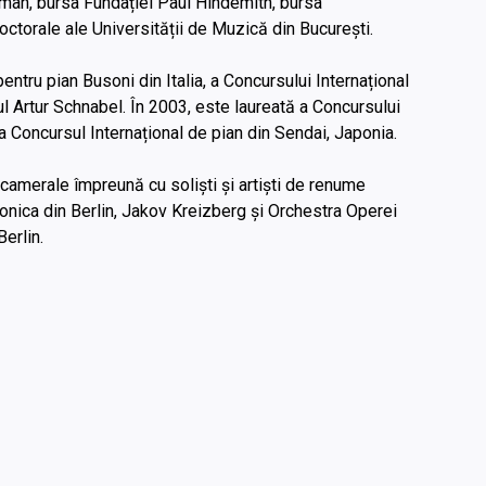
erman, bursa Fundației Paul Hindemith, bursa
doctorale ale Universității de Muzică din București.
pentru pian Busoni din Italia, a Concursului Internațional
l Artur Schnabel. În 2003, este laureată a Concursului
la Concursul Internațional de pian din Sendai, Japonia.
i camerale împreună cu soliști și artiști de renume
onica din Berlin, Jakov Kreizberg și Orchestra Operei
erlin.