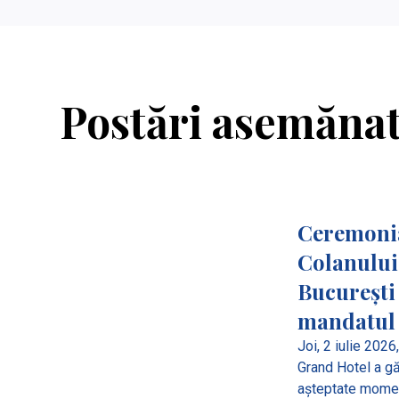
Postări asemăna
Ceremonia
Colanului
București
mandatul
Joi, 2 iulie 202
Grand Hotel a gă
așteptate moment