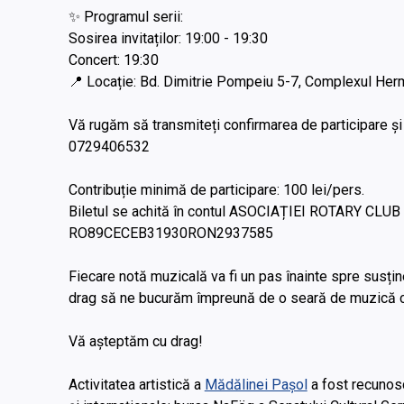
✨ Programul serii:
Sosirea invitaților: 19:00 - 19:30
Concert: 19:30
📍 Locație: Bd. Dimitrie Pompeiu 5-7, Complexul Herme
Vă rugăm să transmiteți confirmarea de participare ș
0729406532
Contribuție minimă de participare: 100 lei/pers.
Biletul se achită în contul ASOCIAȚIEI ROTARY CLU
RO89CECEB31930RON2937585
Fiecare notă muzicală va fi un pas înainte spre susțin
drag să ne bucurăm împreună de o seară de muzică cl
Vă așteptăm cu drag!
Activitatea artistică a
Mădălinei Pașol
a fost recunosc