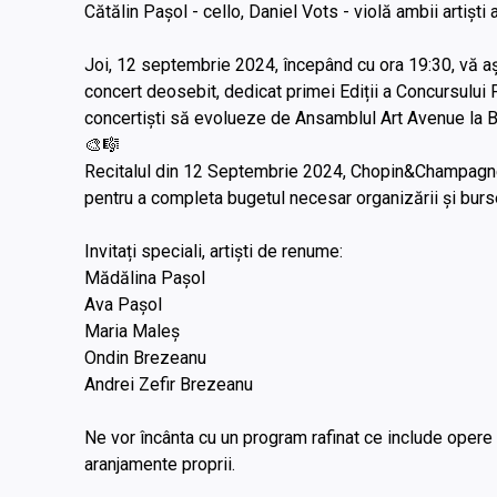
Cătălin Pașol - cello, Daniel Vots - violă ambii artiști
Joi, 12 septembrie 2024, începând cu ora 19:30, vă așt
concert deosebit, dedicat primei Ediții a Concursului F
concertiști să evolueze de Ansamblul Art Avenue la 
🎨🎼
Recitalul din 12 Septembrie 2024, Chopin&Champagne -
pentru a completa bugetul necesar organizării și burs
Invitați speciali, artiști de renume:
Mădălina Pașol
Ava Pașol
Maria Maleș
Ondin Brezeanu
Andrei Zefir Brezeanu
Ne vor încânta cu un program rafinat ce include opere de
aranjamente proprii.