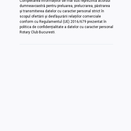
Completarea informațiilor de mai sus reprezintă acordul
dumneavoastră pentru preluarea, prelucrarea, păstrarea
și transmiterea datelor cu caracter personal strict în
scopul ofertării și desfășurării relațiilor comerciale
conform cu Regulamentul (UE) 2016/679 prezentat în
politica de confidențialitate a datelor cu caracter personal
Rotary Club Bucuresti.