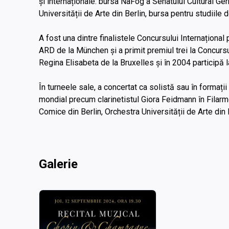
și internaționale: bursa NaFög a Senatului Cultural G
Universității de Arte din Berlin, bursa pentru studiile 
A fost una dintre finalistele Concursului Internațional 
ARD de la München și a primit premiul trei la Concursu
Regina Elisabeta de la Bruxelles și în 2004 participă 
În turneele sale, a concertat ca solistă sau în formați
mondial precum clarinetistul Giora Feidmann în Filarm
Comice din Berlin, Orchestra Universității de Arte din B
Galerie