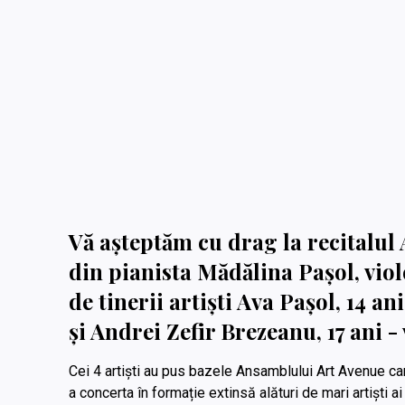
Vă așteptăm cu drag la recitalu
din pianista Mădălina Pașol, vio
de tinerii artiști Ava Pașol, 14 an
și Andrei Zefir Brezeanu, 17 ani - 
Cei 4 artiști au pus bazele Ansamblului Art Avenue ca
a concerta în formație extinsă alături de mari artiști 