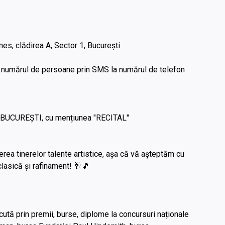
s, clădirea A, Sector 1, București
i numărul de persoane prin SMS la numărul de telefon
B BUCUREȘTI, cu mențiunea "RECITAL"
erea tinerelor talente artistice, așa că vă așteptăm cu
asică și rafinament! 🥂🎵
ută prin premii, burse, diplome la concursuri naționale