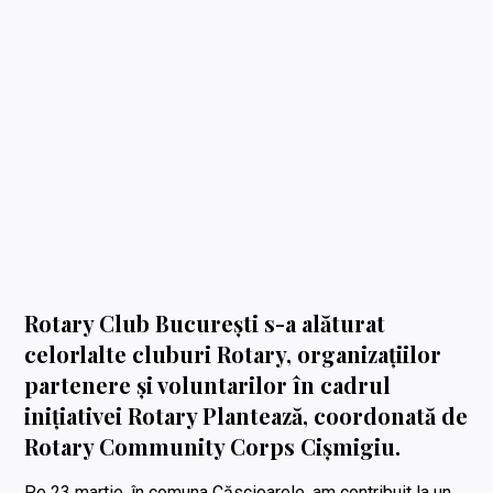
Rotary Club București s-a alăturat
celorlalte cluburi Rotary, organizațiilor
partenere și voluntarilor în cadrul
inițiativei Rotary Plantează
, coordonată de
Rotary Community Corps Cișmigiu.
Pe 23 martie, în comuna Căscioarele, am contribuit la un