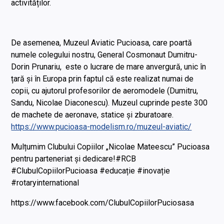
activităților.
De asemenea, Muzeul Aviatic Pucioasa, care poartă
numele colegului nostru, General Cosmonaut Dumitru-
Dorin Prunariu, este o lucrare de mare anvergură, unic în
țară și în Europa prin faptul că este realizat numai de
copii, cu ajutorul profesorilor de aeromodele (Dumitru,
Sandu, Nicolae Diaconescu). Muzeul cuprinde peste 300
de machete de aeronave, statice și zburatoare.
https://www.pucioasa-modelism.ro/muzeul-aviatic/
Mulțumim Clubului Copiilor „Nicolae Mateescu” Pucioasa
pentru parteneriat și dedicare!#RCB
#ClubulCopiilorPucioasa #educație #inovație
#rotaryinternational
https://www.facebook.com/ClubulCopiilorPuciosasa