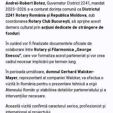
Andrei-Robert Botez
, Guvernator District 2241, mandat
2025–2026 s-a conturat dorința comună ca
Districtul
2241 Rotary România și Republica Moldova
, sub
coordonarea
Rotary Club București
, să sprijine acest
demers cultural prin
acțiuni dedicate de strângere de
fonduri
.
În curând vor fi finalizate documentele oficiale de
colaborare între
Rotary și Filarmonica „George
Enescu”
, care vor formaliza acest parteneriat și vor crea
cadrul necesar implicării pe termen lung.
În perioada următoare,
domnul Gerhard Walcker-
Mayer
, reprezentant al companiei Walcker, va efectua o
vizită în România pentru o prezentare tehnică a orgii
Ateneului Român și stabilirea detaliilor parteneriatului și a
intervențiilor necesare.
Această vizită confirmă caracterul serios, profesionist și
internațional al proiectului.