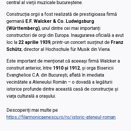
central al vieții muzicale bucureștene.
Construcția orgii a fost realizată de prestigioasa firmă
germană
E.F. Walcker & Co. Ludwigsburg
(Württemberg)
, unul dintre cei mai importanți
constructori de orgi din Europa. Inaugurarea oficială a avut
loc la
22 aprilie 1939
, printr-un concert susținut de
Franz
Schütz
, director al Hochschule für Musik din Viena.
Este important de menționat că aceeași firmă Walcker a
construit anterior, între
1910 și 1912
, și orga Bisericii
Evanghelice C.A. din București, aflată în imediata
vecinătate a Ateneului Român – o dovadă a legăturii
istorice profunde dintre această casă de construcție și
viața culturală a orașului.
Descoperiți mai multe pe
https://filarmonicaenescu.ro/ro/istoric-ateneul-roman