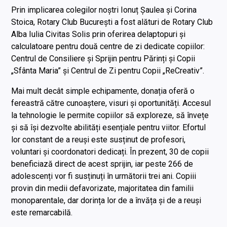
Prin implicarea colegilor noștri Ionuț Șaulea și Corina
Stoica, Rotary Club București a fost alături de Rotary Club
Alba Iulia Civitas Solis prin oferirea delaptopuri și
calculatoare pentru două centre de zi dedicate copiilor:
Centrul de Consiliere și Sprijin pentru Părinți și Copii
„Sfânta Maria” și Centrul de Zi pentru Copii „ReCreativ”.
Mai mult decât simple echipamente, donația oferă o
fereastră către cunoaștere, visuri și oportunități. Accesul
la tehnologie le permite copiilor să exploreze, să învețe
și să își dezvolte abilități esențiale pentru viitor. Efortul
lor constant de a reuși este susținut de profesori,
voluntari și coordonatori dedicați. În prezent, 30 de copii
beneficiază direct de acest sprijin, iar peste 266 de
adolescenți vor fi susținuți în următorii trei ani. Copiii
provin din medii defavorizate, majoritatea din familii
monoparentale, dar dorința lor de a învăța și de a reuși
este remarcabilă.