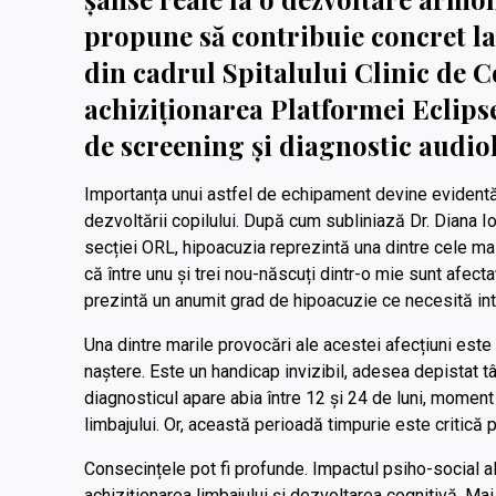
propune să contribuie concret la
din cadrul Spitalului Clinic de C
achiziționarea Platformei Eclips
de screening și diagnostic audio
Importanța unui astfel de echipament devine evidentă
dezvoltării copilului. După cum subliniază Dr. Diana I
secției ORL, hipoacuzia reprezintă una dintre cele mai 
că între unu și trei nou-născuți dintr-o mie sunt afect
prezintă un anumit grad de hipoacuzie ce necesită int
Una dintre marile provocări ale acestei afecțiuni este 
naștere. Este un handicap invizibil, adesea depistat târ
diagnosticul apare abia între 12 și 24 de luni, moment 
limbajului. Or, această perioadă timpurie este critică 
Consecințele pot fi profunde. Impactul psiho-social al
achiziționarea limbajului și dezvoltarea cognitivă. Mai 