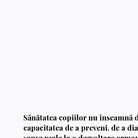
Sănătatea copiilor nu înseamnă do
capacitatea de a preveni, de a di
șanse reale la o dezvoltare armoni