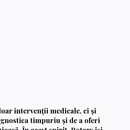
ar intervenții medicale, ci și
agnostica timpuriu și de a oferi
oasă. În acest spirit, Rotary își