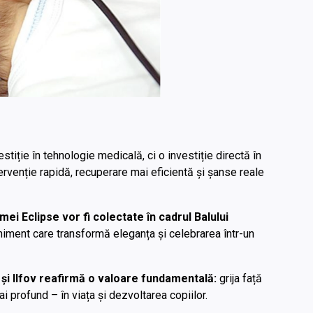
stiție în tehnologie medicală, ci o investiție directă în
ervenție rapidă, recuperare mai eficientă și șanse reale
i Eclipse vor fi colectate în cadrul Balului
iment care transformă eleganța și celebrarea într-un
 și Ilfov reafirmă o valoare fundamentală:
grija față
 profund – în viața și dezvoltarea copiilor.