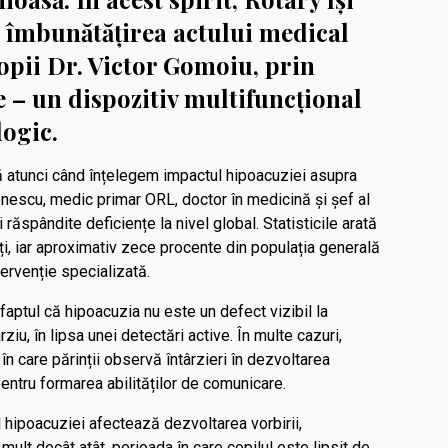
 îmbunătățirea actului medical
opii Dr. Victor Gomoiu, prin
e – un dispozitiv multifuncțional
logic.
 atunci când înțelegem impactul hipoacuziei asupra
onescu, medic primar ORL, doctor în medicină și șef al
răspândite deficiențe la nivel global. Statisticile arată
ați, iar aproximativ zece procente din populația generală
ervenție specializată.
faptul că hipoacuzia nu este un defect vizibil la
ziu, în lipsa unei detectări active. În multe cazuri,
în care părinții observă întârzieri în dezvoltarea
pentru formarea abilităților de comunicare.
 hipoacuziei afectează dezvoltarea vorbirii,
mult decât atât, perioada în care copilul este lipsit de