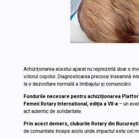
Achiziționarea acestui aparat nu reprezintă doar o inve
viitorul copiilor. Diagnosticarea precoce înseamnă int
la o dezvoltare normală a limbajului și comunicării.
Fondurile necesare pentru achiziționarea Platforme
Femeii Rotary International, ediția a VII-a
– un even
act autentic de solidaritate.
Prin acest demers, cluburile Rotary din București
de comunitate începe acolo unde impactul este cel mai